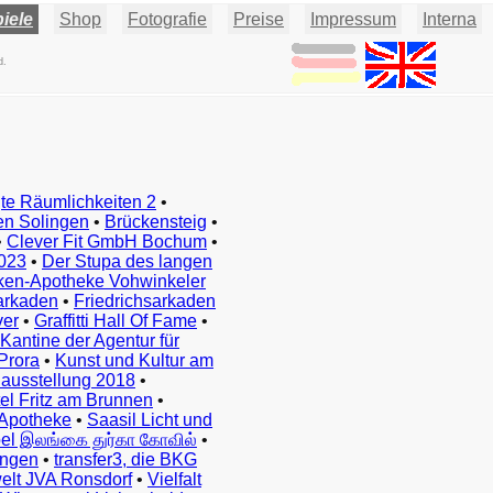
iele
Shop
Fotografie
Preise
Impressum
Interna
d.
te Räumlichkeiten 2
•
en Solingen
•
Brückensteig
•
•
Clever Fit GmbH Bochum
•
023
•
Der Stupa des langen
ken-Apotheke Vohwinkeler
arkaden
•
Friedrichsarkaden
ver
•
Graffitti Hall Of Fame
•
Kantine der Agentur für
Prora
•
Kunst und Kultur am
ausstellung 2018
•
el Fritz am Brunnen
•
Apotheke
•
Saasil Licht und
el இலங்கை துர்கா கோவில்
•
ingen
•
transfer3, die BKG
elt JVA Ronsdorf
•
Vielfalt