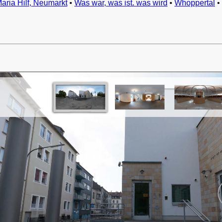
Maria Hilf, Neumarkt
•
Was war, was ist. was wird
•
Whoppertal
•