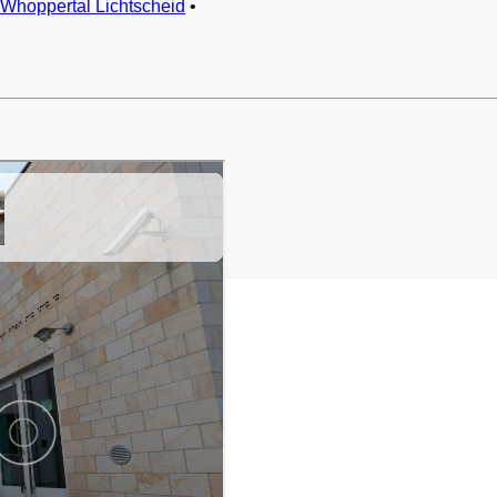
Whoppertal Lichtscheid
•