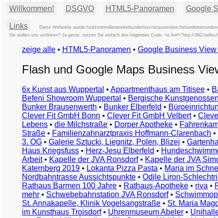
Willkommen!
DSGVO
HTML5-Panoramen
Google St
Links
Diese Webseite wurde fünfzehnmillionendreihundertsechstausendsechshunderteinundsech
Sie wollen uns verlinken? Ja gerne, nutzen Sie einfach den folgenden Code: <a href="http://360.hai
zeige alle
•
HTML5-Panoramen
•
Google Business Vie
Flash und Google Maps Business Vi
6x Kunst aus Wuppertal
•
Appartmenthaus am Titisee
•
B
Befeni Showroom Wuppertal
•
Bergische Kunstgenossen
Bunker Brausenwerth
•
Bunker Elberfeld
•
Büroeinricht
Clever Fit GmbH Bonn
•
Clever Fit GmbH Velbert
•
Clever
Lebens
•
die Milchstraße
•
Dorper Apotheke
•
Fahrenkam
Straße
•
Familienzahnarztpraxis Hoffmann-Clarenbach
•
3. OG
•
Galerie Sztucki, Liegnitz, Polen, Blizej
•
Gartenha
Haus Kriegsfuss
•
Herz-Jesu Elberfeld
•
Hundeschwimme
Arbeit
•
Kapelle der JVA Ronsdorf
•
Kapelle der JVA Si
Katernberg 2019
•
Lokanta Pizza Pasta
•
Maria im Schn
Nordbahntrasse Aussichtspunkte
•
Odile Liron-Schlecht
Rathaus Barmen 100 Jahre
•
Rathaus-Apotheke
•
riva
•
mehr
•
Schwebebahnstation JVA Ronsdorf
•
Schwimmop
St. Annakapelle, Klinik Vogelsangstraße
•
St. Maria Mag
im Kunsthaus Troisdorf
•
Uhrenmuseum Abeler
•
Unihall