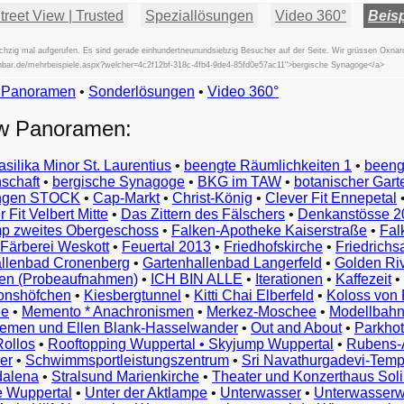
reet View | Trusted
Speziallösungen
Video 360°
Beisp
zig mal aufgerufen. Es sind gerade einhundertneunundsiebzig Besucher auf der Seite. Wir grüssen Oxnar
fischbar.de/mehrbeispiele.aspx?welcher=4c2f12bf-318c-4fb4-9de4-85fd0e57ac11">bergische Synagoge</a>
w Panoramen
•
Beispiele
Sonderlösungen
•
Video 360°
Examples
ew Panoramen:
Exemples
Esempi
asilika Minor St. Laurentius
•
beengte Räumlichkeiten 1
•
beeng
Vorbeelden
schaft
•
bergische Synagoge
•
BKG im TAW
•
botanischer Gart
Przykłady
ungen STOCK
•
Cap-Markt
•
Christ-König
•
Clever Fit Ennepetal
Ejemplos
 Fit Velbert Mitte
•
Das Zittern des Fälschers
•
Denkanstösse 2
Örnekler
p zweites Obergeschoss
•
Falken-Apotheke Kaiserstraße
•
Fal
Παραδείγματα
Färberei Weskott
•
Feuertal 2013
•
Friedhofskirche
•
Friedrichs
Примеры
llenbad Cronenberg
•
Gartenhallenbad Langerfeld
•
Golden Ri
n (Probeaufnahmen)
•
ICH BIN ALLE
•
Iterationen
•
Kaffezeit
•
示
monshöfchen
•
Kiesbergtunnel
•
Kitti Chai Elberfeld
•
Koloss von 
例
ee
•
Memento * Anachronismen
•
Merkez-Moschee
•
Modellbahn
例
riemen und Ellen Blank-Hasselwander
•
Out and About
•
Parkhot
Rollos
•
Rooftopping Wuppertal • Skyjump Wuppertal
•
Rubens-
예
er
•
Schwimmsportleistungszentrum
•
Sri Navathurgadevi-Temp
dalena
•
Stralsund Marienkirche
•
Theater und Konzerthaus Sol
e Wuppertal
•
Unter der Aktlampe
•
Unterwasser
•
Unterwasserw