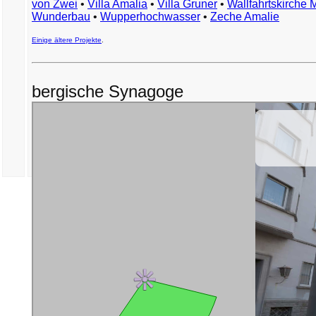
von Zwei
•
Villa Amalia
•
Villa Gruner
•
Wallfahrtskirche 
Wunderbau
•
Wupperhochwasser
•
Zeche Amalie
Einige ältere Projekte
.
bergische Synagoge