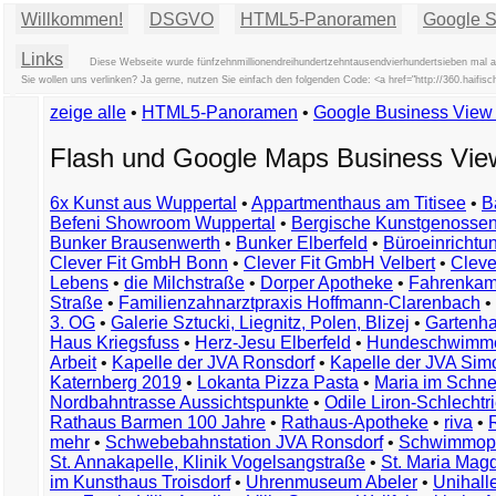
Willkommen!
DSGVO
HTML5-Panoramen
Google St
Links
Diese Webseite wurde fünfzehnmillionendreihundertzehntausendvierhundertsieben mal au
Sie wollen uns verlinken? Ja gerne, nutzen Sie einfach den folgenden Code: <a href="http://360.hai
zeige alle
•
HTML5-Panoramen
•
Google Business Vie
Flash und Google Maps Business Vi
6x Kunst aus Wuppertal
•
Appartmenthaus am Titisee
•
B
Befeni Showroom Wuppertal
•
Bergische Kunstgenossen
Bunker Brausenwerth
•
Bunker Elberfeld
•
Büroeinricht
Clever Fit GmbH Bonn
•
Clever Fit GmbH Velbert
•
Clever
Lebens
•
die Milchstraße
•
Dorper Apotheke
•
Fahrenkam
Straße
•
Familienzahnarztpraxis Hoffmann-Clarenbach
•
3. OG
•
Galerie Sztucki, Liegnitz, Polen, Blizej
•
Gartenha
Haus Kriegsfuss
•
Herz-Jesu Elberfeld
•
Hundeschwimme
Arbeit
•
Kapelle der JVA Ronsdorf
•
Kapelle der JVA Si
Katernberg 2019
•
Lokanta Pizza Pasta
•
Maria im Schn
Nordbahntrasse Aussichtspunkte
•
Odile Liron-Schlecht
Rathaus Barmen 100 Jahre
•
Rathaus-Apotheke
•
riva
•
mehr
•
Schwebebahnstation JVA Ronsdorf
•
Schwimmop
St. Annakapelle, Klinik Vogelsangstraße
•
St. Maria Mag
im Kunsthaus Troisdorf
•
Uhrenmuseum Abeler
•
Unihall