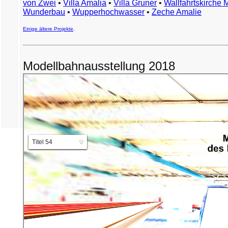
von Zwei
•
Villa Amalia
•
Villa Gruner
•
Wallfahrtskirche 
Wunderbau
•
Wupperhochwasser
•
Zeche Amalie
Einige ältere Projekte
.
Modellbahnausstellung 2018