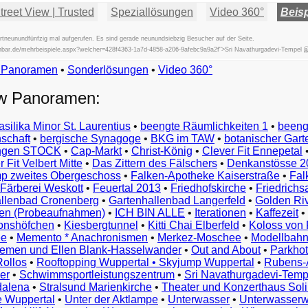
reet View | Trusted
Speziallösungen
Video 360°
Beisp
neunundfünfzig mal aufgerufen. Es sind gerade neunundsiebzig Besucher auf der Seite.
fischbar.de/mehrbeispiele.aspx?welcher=428f4363-1a7d-4858-a206-9afebc9a9a2f">Sri Navathurgadevi-Tempel 
w Panoramen
•
Beispiele
Sonderlösungen
•
Video 360°
Examples
ew Panoramen:
Exemples
Esempi
asilika Minor St. Laurentius
•
beengte Räumlichkeiten 1
•
beeng
Vorbeelden
schaft
•
bergische Synagoge
•
BKG im TAW
•
botanischer Gart
Przykłady
ungen STOCK
•
Cap-Markt
•
Christ-König
•
Clever Fit Ennepetal
Ejemplos
 Fit Velbert Mitte
•
Das Zittern des Fälschers
•
Denkanstösse 2
Örnekler
p zweites Obergeschoss
•
Falken-Apotheke Kaiserstraße
•
Fal
Παραδείγματα
Färberei Weskott
•
Feuertal 2013
•
Friedhofskirche
•
Friedrichs
Примеры
llenbad Cronenberg
•
Gartenhallenbad Langerfeld
•
Golden Ri
n (Probeaufnahmen)
•
ICH BIN ALLE
•
Iterationen
•
Kaffezeit
•
示
monshöfchen
•
Kiesbergtunnel
•
Kitti Chai Elberfeld
•
Koloss von 
例
ee
•
Memento * Anachronismen
•
Merkez-Moschee
•
Modellbahn
例
riemen und Ellen Blank-Hasselwander
•
Out and About
•
Parkhot
Rollos
•
Rooftopping Wuppertal • Skyjump Wuppertal
•
Rubens-
예
er
•
Schwimmsportleistungszentrum
•
Sri Navathurgadevi-Temp
dalena
•
Stralsund Marienkirche
•
Theater und Konzerthaus Sol
e Wuppertal
•
Unter der Aktlampe
•
Unterwasser
•
Unterwasserw