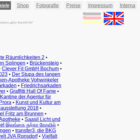
iele
Shop
Fotografie
Preise
Impressum
Interna
இலங்கை துர்கா கோவில்</a>
te Räumlichkeiten 2
•
en Solingen
•
Brückensteig
•
•
Clever Fit GmbH Bochum
•
023
•
Der Stupa des langen
ken-Apotheke Vohwinkeler
arkaden
•
Friedrichsarkaden
ver
•
Graffitti Hall Of Fame
•
Kantine der Agentur für
Prora
•
Kunst und Kultur am
ausstellung 2018
•
el Fritz am Brunnen
•
Apotheke
•
Saasil Licht und
el இலங்கை துர்கா கோவில்
•
ingen
•
transfer3, die BKG
elt JVA Ronsdorf
•
Vielfalt