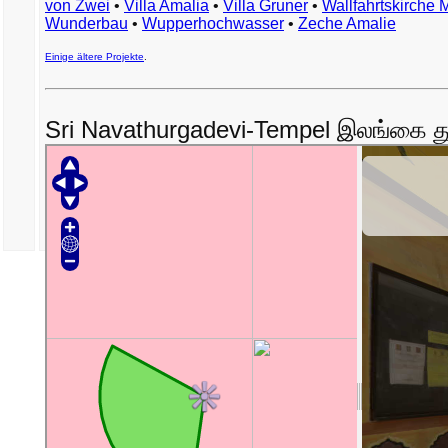
von Zwei
•
Villa Amalia
•
Villa Gruner
•
Wallfahrtskirche 
Wunderbau
•
Wupperhochwasser
•
Zeche Amalie
Einige ältere Projekte
.
Sri Navathurgadevi-Tempel இலங்கை து