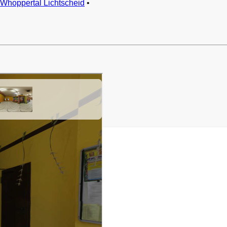
Whoppertal Lichtscheid
•