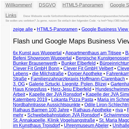
Willkommen!
DSGVO
HTML5-Panoramen
Google St
Links
Diese Webseite wurde fünfzehnmillionenzweihundertachtundneunzigtausendsechshundert
Sie wollen uns verlinken? Ja gerne, nutzen Sie einfach den folgenden Code: <a href="http://360.hai
zeige alle
•
HTML5-Panoramen
•
Google Business Vie
Flash und Google Maps Business Vi
6x Kunst aus Wuppertal
•
Appartmenthaus am Titisee
•
B
Befeni Showroom Wuppertal
•
Bergische Kunstgenossen
Bunker Brausenwerth
•
Bunker Elberfeld
•
Büroeinricht
Clever Fit GmbH Bonn
•
Clever Fit GmbH Velbert
•
Clever
Lebens
•
die Milchstraße
•
Dorper Apotheke
•
Fahrenkam
Straße
•
Familienzahnarztpraxis Hoffmann-Clarenbach
•
3. OG
•
Galerie Sztucki, Liegnitz, Polen, Blizej
•
Gartenha
Haus Kriegsfuss
•
Herz-Jesu Elberfeld
•
Hundeschwimme
Arbeit
•
Kapelle der JVA Ronsdorf
•
Kapelle der JVA Si
Katernberg 2019
•
Lokanta Pizza Pasta
•
Maria im Schn
Nordbahntrasse Aussichtspunkte
•
Odile Liron-Schlecht
Rathaus Barmen 100 Jahre
•
Rathaus-Apotheke
•
riva
•
mehr
•
Schwebebahnstation JVA Ronsdorf
•
Schwimmop
St. Annakapelle, Klinik Vogelsangstraße
•
St. Maria Mag
im Kunsthaus Troisdorf
•
Uhrenmuseum Abeler
•
Unihall