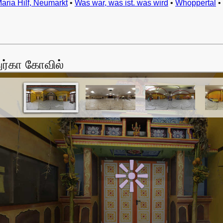
Maria Hilf, Neumarkt
•
Was war, was ist. was wird
•
Whoppertal
•
ர்கா கோவில்