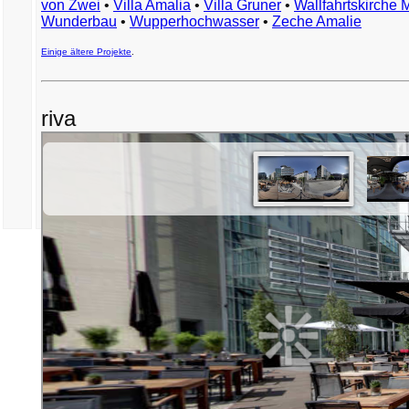
von Zwei
•
Villa Amalia
•
Villa Gruner
•
Wallfahrtskirche 
Wunderbau
•
Wupperhochwasser
•
Zeche Amalie
Einige ältere Projekte
.
riva