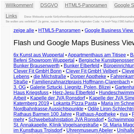
Willkommen!
DSGVO
HTML5-Panoramen
Google St
Links
Diese Webseite wurde fünfzehnmillionenzweihundertsechsundneunzigtausendneunundneun
Sie wollen uns verlinken? Ja gerne, nutzen Sie einfach den folgenden Code: <a href="http://360.haif
zeige alle
•
HTML5-Panoramen
•
Google Business Vie
Flash und Google Maps Business Vi
6x Kunst aus Wuppertal
•
Appartmenthaus am Titisee
•
B
Befeni Showroom Wuppertal
•
Bergische Kunstgenossen
Bunker Brausenwerth
•
Bunker Elberfeld
•
Büroeinricht
Clever Fit GmbH Bonn
•
Clever Fit GmbH Velbert
•
Clever
Lebens
•
die Milchstraße
•
Dorper Apotheke
•
Fahrenkam
Straße
•
Familienzahnarztpraxis Hoffmann-Clarenbach
•
3. OG
•
Galerie Sztucki, Liegnitz, Polen, Blizej
•
Gartenha
Haus Kriegsfuss
•
Herz-Jesu Elberfeld
•
Hundeschwimme
Arbeit
•
Kapelle der JVA Ronsdorf
•
Kapelle der JVA Si
Katernberg 2019
•
Lokanta Pizza Pasta
•
Maria im Schn
Nordbahntrasse Aussichtspunkte
•
Odile Liron-Schlecht
Rathaus Barmen 100 Jahre
•
Rathaus-Apotheke
•
riva
•
mehr
•
Schwebebahnstation JVA Ronsdorf
•
Schwimmop
St. Annakapelle, Klinik Vogelsangstraße
•
St. Maria Mag
im Kunsthaus Troisdorf
•
Uhrenmuseum Abeler
•
Unihall