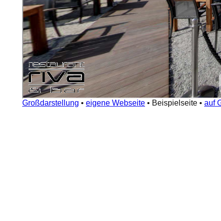
Großdarstellung
•
eigene Webseite
•
Beispielseite
•
auf 