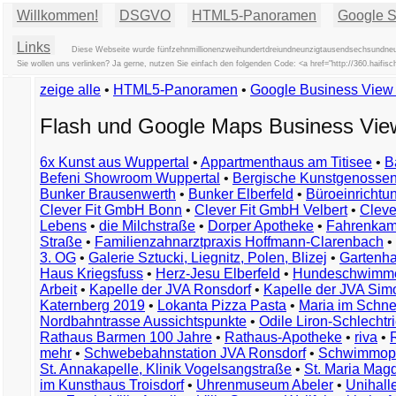
Willkommen!
DSGVO
HTML5-Panoramen
Google St
Links
Diese Webseite wurde fünfzehnmillionenzweihundertdreiundneunzigtausendsechsundneunz
Sie wollen uns verlinken? Ja gerne, nutzen Sie einfach den folgenden Code: <a href="http://360.haif
zeige alle
•
HTML5-Panoramen
•
Google Business Vie
Flash und Google Maps Business Vi
6x Kunst aus Wuppertal
•
Appartmenthaus am Titisee
•
B
Befeni Showroom Wuppertal
•
Bergische Kunstgenossen
Bunker Brausenwerth
•
Bunker Elberfeld
•
Büroeinricht
Clever Fit GmbH Bonn
•
Clever Fit GmbH Velbert
•
Clever
Lebens
•
die Milchstraße
•
Dorper Apotheke
•
Fahrenkam
Straße
•
Familienzahnarztpraxis Hoffmann-Clarenbach
•
3. OG
•
Galerie Sztucki, Liegnitz, Polen, Blizej
•
Gartenha
Haus Kriegsfuss
•
Herz-Jesu Elberfeld
•
Hundeschwimme
Arbeit
•
Kapelle der JVA Ronsdorf
•
Kapelle der JVA Si
Katernberg 2019
•
Lokanta Pizza Pasta
•
Maria im Schn
Nordbahntrasse Aussichtspunkte
•
Odile Liron-Schlecht
Rathaus Barmen 100 Jahre
•
Rathaus-Apotheke
•
riva
•
mehr
•
Schwebebahnstation JVA Ronsdorf
•
Schwimmop
St. Annakapelle, Klinik Vogelsangstraße
•
St. Maria Mag
im Kunsthaus Troisdorf
•
Uhrenmuseum Abeler
•
Unihall