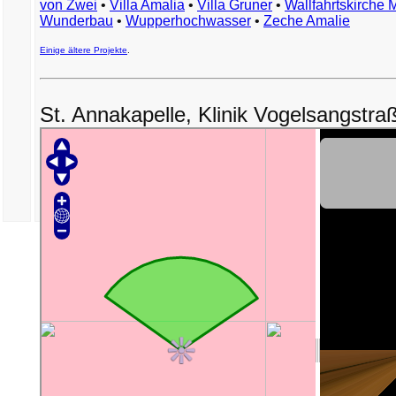
von Zwei
•
Villa Amalia
•
Villa Gruner
•
Wallfahrtskirche 
Wunderbau
•
Wupperhochwasser
•
Zeche Amalie
Einige ältere Projekte
.
St. Annakapelle, Klinik Vogelsangstra