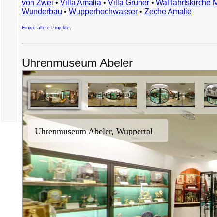
von Zwei
•
Villa Amalia
•
Villa Gruner
•
Wallfahrtskirche 
Wunderbau
•
Wupperhochwasser
•
Zeche Amalie
Einige ältere Projekte
.
Uhrenmuseum Abeler