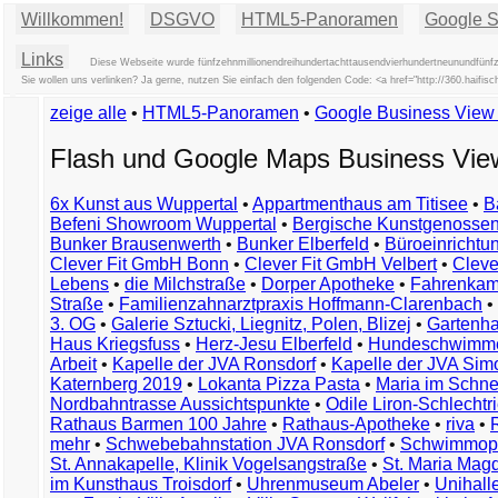
Willkommen!
DSGVO
HTML5-Panoramen
Google St
Links
Diese Webseite wurde fünfzehnmillionendreihundertachttausendvierhundertneunundfünfzi
Sie wollen uns verlinken? Ja gerne, nutzen Sie einfach den folgenden Code: <a href="http://360.ha
zeige alle
•
HTML5-Panoramen
•
Google Business Vie
Flash und Google Maps Business Vi
6x Kunst aus Wuppertal
•
Appartmenthaus am Titisee
•
B
Befeni Showroom Wuppertal
•
Bergische Kunstgenossen
Bunker Brausenwerth
•
Bunker Elberfeld
•
Büroeinricht
Clever Fit GmbH Bonn
•
Clever Fit GmbH Velbert
•
Clever
Lebens
•
die Milchstraße
•
Dorper Apotheke
•
Fahrenkam
Straße
•
Familienzahnarztpraxis Hoffmann-Clarenbach
•
3. OG
•
Galerie Sztucki, Liegnitz, Polen, Blizej
•
Gartenha
Haus Kriegsfuss
•
Herz-Jesu Elberfeld
•
Hundeschwimme
Arbeit
•
Kapelle der JVA Ronsdorf
•
Kapelle der JVA Si
Katernberg 2019
•
Lokanta Pizza Pasta
•
Maria im Schn
Nordbahntrasse Aussichtspunkte
•
Odile Liron-Schlecht
Rathaus Barmen 100 Jahre
•
Rathaus-Apotheke
•
riva
•
mehr
•
Schwebebahnstation JVA Ronsdorf
•
Schwimmop
St. Annakapelle, Klinik Vogelsangstraße
•
St. Maria Mag
im Kunsthaus Troisdorf
•
Uhrenmuseum Abeler
•
Unihall