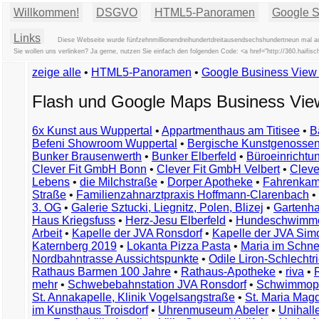
Willkommen!
DSGVO
HTML5-Panoramen
Google St
Links
Diese Webseite wurde fünfzehnmillionendreihundertdreitausendsechshundertneun mal auf
Sie wollen uns verlinken? Ja gerne, nutzen Sie einfach den folgenden Code: <a href="http://360.haif
zeige alle
•
HTML5-Panoramen
•
Google Business Vie
Flash und Google Maps Business Vi
6x Kunst aus Wuppertal
•
Appartmenthaus am Titisee
•
B
Befeni Showroom Wuppertal
•
Bergische Kunstgenossen
Bunker Brausenwerth
•
Bunker Elberfeld
•
Büroeinricht
Clever Fit GmbH Bonn
•
Clever Fit GmbH Velbert
•
Clever
Lebens
•
die Milchstraße
•
Dorper Apotheke
•
Fahrenkam
Straße
•
Familienzahnarztpraxis Hoffmann-Clarenbach
•
3. OG
•
Galerie Sztucki, Liegnitz, Polen, Blizej
•
Gartenha
Haus Kriegsfuss
•
Herz-Jesu Elberfeld
•
Hundeschwimme
Arbeit
•
Kapelle der JVA Ronsdorf
•
Kapelle der JVA Si
Katernberg 2019
•
Lokanta Pizza Pasta
•
Maria im Schn
Nordbahntrasse Aussichtspunkte
•
Odile Liron-Schlecht
Rathaus Barmen 100 Jahre
•
Rathaus-Apotheke
•
riva
•
mehr
•
Schwebebahnstation JVA Ronsdorf
•
Schwimmop
St. Annakapelle, Klinik Vogelsangstraße
•
St. Maria Mag
im Kunsthaus Troisdorf
•
Uhrenmuseum Abeler
•
Unihall