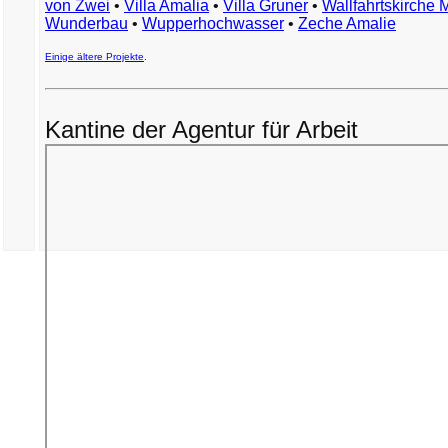
von Zwei
•
Villa Amalia
•
Villa Gruner
•
Wallfahrtskirche 
Wunderbau
•
Wupperhochwasser
•
Zeche Amalie
Einige ältere Projekte
.
Kantine der Agentur für Arbeit