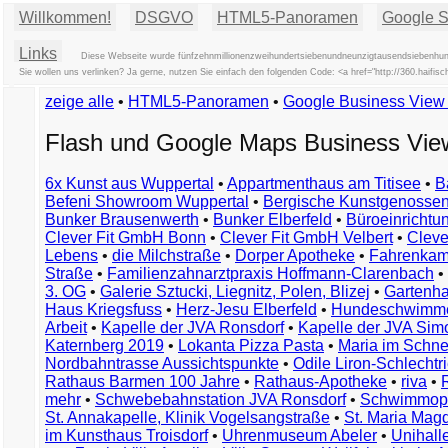
Willkommen!
DSGVO
HTML5-Panoramen
Google St
Links
Diese Webseite wurde fünfzehnmillionenzweihundertsiebenundneunzigtausendsiebenhunde
Sie wollen uns verlinken? Ja gerne, nutzen Sie einfach den folgenden Code: <a href="http://360.haif
zeige alle
•
HTML5-Panoramen
•
Google Business Vie
Flash und Google Maps Business Vi
6x Kunst aus Wuppertal
•
Appartmenthaus am Titisee
•
B
Befeni Showroom Wuppertal
•
Bergische Kunstgenossen
Bunker Brausenwerth
•
Bunker Elberfeld
•
Büroeinricht
Clever Fit GmbH Bonn
•
Clever Fit GmbH Velbert
•
Clever
Lebens
•
die Milchstraße
•
Dorper Apotheke
•
Fahrenkam
Straße
•
Familienzahnarztpraxis Hoffmann-Clarenbach
•
3. OG
•
Galerie Sztucki, Liegnitz, Polen, Blizej
•
Gartenha
Haus Kriegsfuss
•
Herz-Jesu Elberfeld
•
Hundeschwimme
Arbeit
•
Kapelle der JVA Ronsdorf
•
Kapelle der JVA Si
Katernberg 2019
•
Lokanta Pizza Pasta
•
Maria im Schn
Nordbahntrasse Aussichtspunkte
•
Odile Liron-Schlecht
Rathaus Barmen 100 Jahre
•
Rathaus-Apotheke
•
riva
•
mehr
•
Schwebebahnstation JVA Ronsdorf
•
Schwimmop
St. Annakapelle, Klinik Vogelsangstraße
•
St. Maria Mag
im Kunsthaus Troisdorf
•
Uhrenmuseum Abeler
•
Unihall