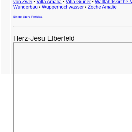
von Zwei
•
Villa Amalia
•
Villa Gruner
•
Wallfahrtskirche 
Wunderbau
•
Wupperhochwasser
•
Zeche Amalie
Einige ältere Projekte
.
Herz-Jesu Elberfeld