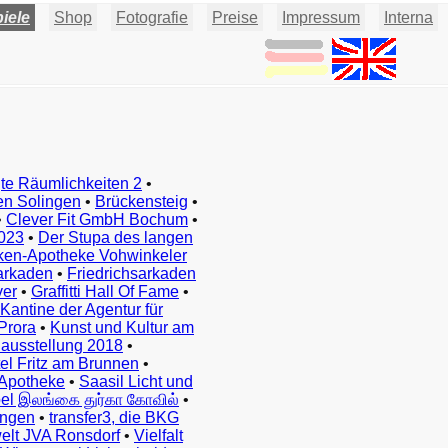
iele
Shop
Fotografie
Preise
Impressum
Interna
te Räumlichkeiten 2
•
en Solingen
•
Brückensteig
•
•
Clever Fit GmbH Bochum
•
023
•
Der Stupa des langen
ken-Apotheke Vohwinkeler
arkaden
•
Friedrichsarkaden
ver
•
Graffitti Hall Of Fame
•
Kantine der Agentur für
Prora
•
Kunst und Kultur am
ausstellung 2018
•
el Fritz am Brunnen
•
Apotheke
•
Saasil Licht und
el இலங்கை துர்கா கோவில்
•
ingen
•
transfer3, die BKG
elt JVA Ronsdorf
•
Vielfalt