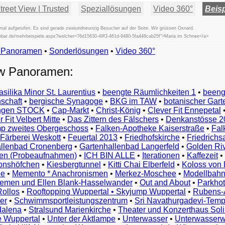
reet View | Trusted
Speziallösungen
Video 360°
Beisp
al aufgerufen. Es sind gerade zweiundneunzig Besucher auf der Seite. Wir grüssen Oxnard.
fischbar.de/mehrbeispiele.aspx?welcher=76d15630-49f3-461d-9480-5fa448cab25f">Maria im Schnee</a>
w Panoramen
•
Beispiele
Sonderlösungen
•
Video 360°
Examples
ew Panoramen:
Exemples
Esempi
asilika Minor St. Laurentius
•
beengte Räumlichkeiten 1
•
beeng
Vorbeelden
schaft
•
bergische Synagoge
•
BKG im TAW
•
botanischer Gart
Przykłady
ungen STOCK
•
Cap-Markt
•
Christ-König
•
Clever Fit Ennepetal
Ejemplos
 Fit Velbert Mitte
•
Das Zittern des Fälschers
•
Denkanstösse 2
Örnekler
p zweites Obergeschoss
•
Falken-Apotheke Kaiserstraße
•
Fal
Παραδείγματα
Färberei Weskott
•
Feuertal 2013
•
Friedhofskirche
•
Friedrichs
Примеры
llenbad Cronenberg
•
Gartenhallenbad Langerfeld
•
Golden Ri
n (Probeaufnahmen)
•
ICH BIN ALLE
•
Iterationen
•
Kaffezeit
•
示
monshöfchen
•
Kiesbergtunnel
•
Kitti Chai Elberfeld
•
Koloss von 
例
ee
•
Memento * Anachronismen
•
Merkez-Moschee
•
Modellbahn
例
riemen und Ellen Blank-Hasselwander
•
Out and About
•
Parkhot
Rollos
•
Rooftopping Wuppertal • Skyjump Wuppertal
•
Rubens-
예
er
•
Schwimmsportleistungszentrum
•
Sri Navathurgadevi-Temp
dalena
•
Stralsund Marienkirche
•
Theater und Konzerthaus Sol
e Wuppertal
•
Unter der Aktlampe
•
Unterwasser
•
Unterwasserw