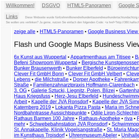
Willkommen!
DSGVO
HTML5-Panoramen
Google St
Links
Diese Webseite wurde fünfzehnmillionendreihunderttausendneunhundertachtundachtzig m
Sie wollen uns verlinken? Ja gerne, nutzen Sie einfach den folgenden Code: <a href="http://360.hai
zeige alle
•
HTML5-Panoramen
•
Google Business Vie
Flash und Google Maps Business Vi
6x Kunst aus Wuppertal
•
Appartmenthaus am Titisee
•
B
Befeni Showroom Wuppertal
•
Bergische Kunstgenossen
Bunker Brausenwerth
•
Bunker Elberfeld
•
Büroeinricht
Clever Fit GmbH Bonn
•
Clever Fit GmbH Velbert
•
Clever
Lebens
•
die Milchstraße
•
Dorper Apotheke
•
Fahrenkam
Straße
•
Familienzahnarztpraxis Hoffmann-Clarenbach
•
3. OG
•
Galerie Sztucki, Liegnitz, Polen, Blizej
•
Gartenha
Haus Kriegsfuss
•
Herz-Jesu Elberfeld
•
Hundeschwimme
Arbeit
•
Kapelle der JVA Ronsdorf
•
Kapelle der JVA Si
Katernberg 2019
•
Lokanta Pizza Pasta
•
Maria im Schn
Nordbahntrasse Aussichtspunkte
•
Odile Liron-Schlecht
Rathaus Barmen 100 Jahre
•
Rathaus-Apotheke
•
riva
•
mehr
•
Schwebebahnstation JVA Ronsdorf
•
Schwimmop
St. Annakapelle, Klinik Vogelsangstraße
•
St. Maria Mag
im Kunsthaus Troisdorf
•
Uhrenmuseum Abeler
•
Unihall