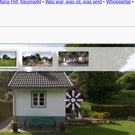
Maria Hilf, Neumarkt
•
Was war, was ist. was wird
•
Whoppertal
•