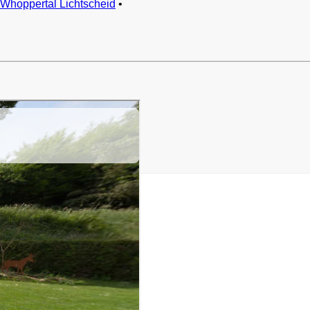
Whoppertal Lichtscheid
•