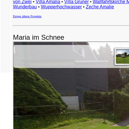
von Zwei
•
Villa Amalia
•
Villa Gruner
•
Wallfahrtskirche 
Wunderbau
•
Wupperhochwasser
•
Zeche Amalie
Einige ältere Projekte
.
Maria im Schnee