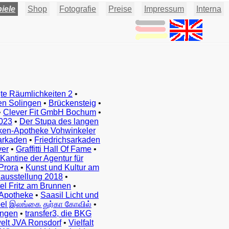
iele
Shop
Fotografie
Preise
Impressum
Interna
te Räumlichkeiten 2
•
en Solingen
•
Brückensteig
•
•
Clever Fit GmbH Bochum
•
023
•
Der Stupa des langen
ken-Apotheke Vohwinkeler
arkaden
•
Friedrichsarkaden
ver
•
Graffitti Hall Of Fame
•
Kantine der Agentur für
Prora
•
Kunst und Kultur am
ausstellung 2018
•
el Fritz am Brunnen
•
Apotheke
•
Saasil Licht und
el இலங்கை துர்கா கோவில்
•
ingen
•
transfer3, die BKG
elt JVA Ronsdorf
•
Vielfalt