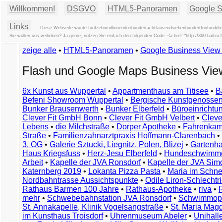
Willkommen!
DSGVO
HTML5-Panoramen
Google St
Links
Diese Webseite wurde fünfzehnmillionendreihundertachttausendsiebenhundertfünfunddrei
Sie wollen uns verlinken? Ja gerne, nutzen Sie einfach den folgenden Code: <a href="http://360.haifi
zeige alle
•
HTML5-Panoramen
•
Google Business Vie
Flash und Google Maps Business Vi
6x Kunst aus Wuppertal
•
Appartmenthaus am Titisee
•
B
Befeni Showroom Wuppertal
•
Bergische Kunstgenossen
Bunker Brausenwerth
•
Bunker Elberfeld
•
Büroeinricht
Clever Fit GmbH Bonn
•
Clever Fit GmbH Velbert
•
Clever
Lebens
•
die Milchstraße
•
Dorper Apotheke
•
Fahrenkam
Straße
•
Familienzahnarztpraxis Hoffmann-Clarenbach
•
3. OG
•
Galerie Sztucki, Liegnitz, Polen, Blizej
•
Gartenha
Haus Kriegsfuss
•
Herz-Jesu Elberfeld
•
Hundeschwimme
Arbeit
•
Kapelle der JVA Ronsdorf
•
Kapelle der JVA Si
Katernberg 2019
•
Lokanta Pizza Pasta
•
Maria im Schn
Nordbahntrasse Aussichtspunkte
•
Odile Liron-Schlecht
Rathaus Barmen 100 Jahre
•
Rathaus-Apotheke
•
riva
•
mehr
•
Schwebebahnstation JVA Ronsdorf
•
Schwimmop
St. Annakapelle, Klinik Vogelsangstraße
•
St. Maria Mag
im Kunsthaus Troisdorf
•
Uhrenmuseum Abeler
•
Unihall