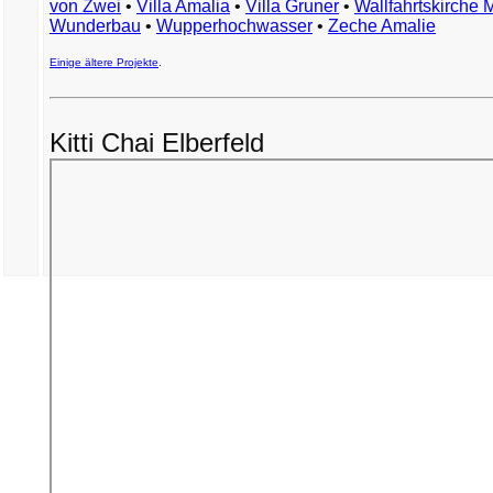
von Zwei
•
Villa Amalia
•
Villa Gruner
•
Wallfahrtskirche 
Wunderbau
•
Wupperhochwasser
•
Zeche Amalie
Einige ältere Projekte
.
Kitti Chai Elberfeld