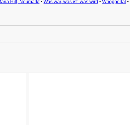
Maria Hilf, Neumarkt
•
Was war, was ist. was wird
•
Whoppertal
•