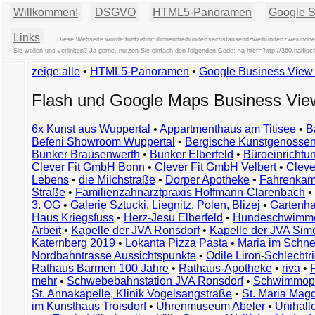
Willkommen!
DSGVO
HTML5-Panoramen
Google St
Links
Diese Webseite wurde fünfzehnmillionendreihundertsechstausendzweihundertzweiundneun
Sie wollen uns verlinken? Ja gerne, nutzen Sie einfach den folgenden Code: <a href="http://360.ha
zeige alle
•
HTML5-Panoramen
•
Google Business Vie
Flash und Google Maps Business Vi
6x Kunst aus Wuppertal
•
Appartmenthaus am Titisee
•
B
Befeni Showroom Wuppertal
•
Bergische Kunstgenossen
Bunker Brausenwerth
•
Bunker Elberfeld
•
Büroeinricht
Clever Fit GmbH Bonn
•
Clever Fit GmbH Velbert
•
Clever
Lebens
•
die Milchstraße
•
Dorper Apotheke
•
Fahrenkam
Straße
•
Familienzahnarztpraxis Hoffmann-Clarenbach
•
3. OG
•
Galerie Sztucki, Liegnitz, Polen, Blizej
•
Gartenha
Haus Kriegsfuss
•
Herz-Jesu Elberfeld
•
Hundeschwimme
Arbeit
•
Kapelle der JVA Ronsdorf
•
Kapelle der JVA Si
Katernberg 2019
•
Lokanta Pizza Pasta
•
Maria im Schn
Nordbahntrasse Aussichtspunkte
•
Odile Liron-Schlecht
Rathaus Barmen 100 Jahre
•
Rathaus-Apotheke
•
riva
•
mehr
•
Schwebebahnstation JVA Ronsdorf
•
Schwimmop
St. Annakapelle, Klinik Vogelsangstraße
•
St. Maria Mag
im Kunsthaus Troisdorf
•
Uhrenmuseum Abeler
•
Unihall