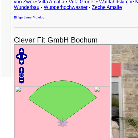
von Zwei
•
Villa Amalia
•
Villa Gruner
•
Wallfahrtskirche 
Wunderbau
•
Wupperhochwasser
•
Zeche Amalie
Einige ältere Projekte
.
Clever Fit GmbH Bochum