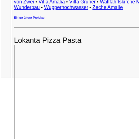
von Zwei
•
Villa Amalia
•
Villa Gruner
•
Wallfahrtskirche 
Wunderbau
•
Wupperhochwasser
•
Zeche Amalie
Einige ältere Projekte
.
Lokanta Pizza Pasta