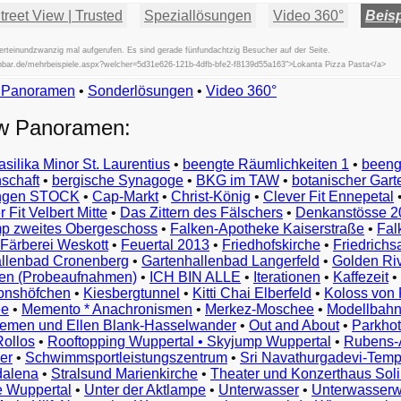
reet View | Trusted
Speziallösungen
Video 360°
Beisp
teinundzwanzig mal aufgerufen. Es sind gerade fünfundachtzig Besucher auf der Seite.
fischbar.de/mehrbeispiele.aspx?welcher=5d31e626-121b-4dfb-bfe2-f8139d55a163">Lokanta Pizza Pasta</a>
w Panoramen
•
Beispiele
Sonderlösungen
•
Video 360°
Examples
ew Panoramen:
Exemples
Esempi
asilika Minor St. Laurentius
•
beengte Räumlichkeiten 1
•
beeng
Vorbeelden
schaft
•
bergische Synagoge
•
BKG im TAW
•
botanischer Gart
Przykłady
ungen STOCK
•
Cap-Markt
•
Christ-König
•
Clever Fit Ennepetal
Ejemplos
 Fit Velbert Mitte
•
Das Zittern des Fälschers
•
Denkanstösse 2
Örnekler
p zweites Obergeschoss
•
Falken-Apotheke Kaiserstraße
•
Fal
Παραδείγματα
Färberei Weskott
•
Feuertal 2013
•
Friedhofskirche
•
Friedrichs
Примеры
llenbad Cronenberg
•
Gartenhallenbad Langerfeld
•
Golden Ri
n (Probeaufnahmen)
•
ICH BIN ALLE
•
Iterationen
•
Kaffezeit
•
示
monshöfchen
•
Kiesbergtunnel
•
Kitti Chai Elberfeld
•
Koloss von 
例
ee
•
Memento * Anachronismen
•
Merkez-Moschee
•
Modellbahn
例
riemen und Ellen Blank-Hasselwander
•
Out and About
•
Parkhot
Rollos
•
Rooftopping Wuppertal • Skyjump Wuppertal
•
Rubens-
예
er
•
Schwimmsportleistungszentrum
•
Sri Navathurgadevi-Temp
dalena
•
Stralsund Marienkirche
•
Theater und Konzerthaus Sol
e Wuppertal
•
Unter der Aktlampe
•
Unterwasser
•
Unterwasserw