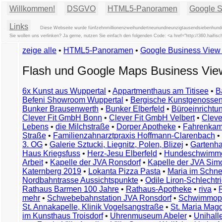
Willkommen!
DSGVO
HTML5-Panoramen
Google St
Links
Diese Webseite wurde fünfzehnmillionenzweihundertneunundneunzigtausendsiebenhunder
Sie wollen uns verlinken? Ja gerne, nutzen Sie einfach den folgenden Code: <a href="http://360.hai
zeige alle
•
HTML5-Panoramen
•
Google Business Vie
Flash und Google Maps Business Vi
6x Kunst aus Wuppertal
•
Appartmenthaus am Titisee
•
B
Befeni Showroom Wuppertal
•
Bergische Kunstgenossen
Bunker Brausenwerth
•
Bunker Elberfeld
•
Büroeinricht
Clever Fit GmbH Bonn
•
Clever Fit GmbH Velbert
•
Clever
Lebens
•
die Milchstraße
•
Dorper Apotheke
•
Fahrenkam
Straße
•
Familienzahnarztpraxis Hoffmann-Clarenbach
•
3. OG
•
Galerie Sztucki, Liegnitz, Polen, Blizej
•
Gartenha
Haus Kriegsfuss
•
Herz-Jesu Elberfeld
•
Hundeschwimme
Arbeit
•
Kapelle der JVA Ronsdorf
•
Kapelle der JVA Si
Katernberg 2019
•
Lokanta Pizza Pasta
•
Maria im Schn
Nordbahntrasse Aussichtspunkte
•
Odile Liron-Schlecht
Rathaus Barmen 100 Jahre
•
Rathaus-Apotheke
•
riva
•
mehr
•
Schwebebahnstation JVA Ronsdorf
•
Schwimmop
St. Annakapelle, Klinik Vogelsangstraße
•
St. Maria Mag
im Kunsthaus Troisdorf
•
Uhrenmuseum Abeler
•
Unihall