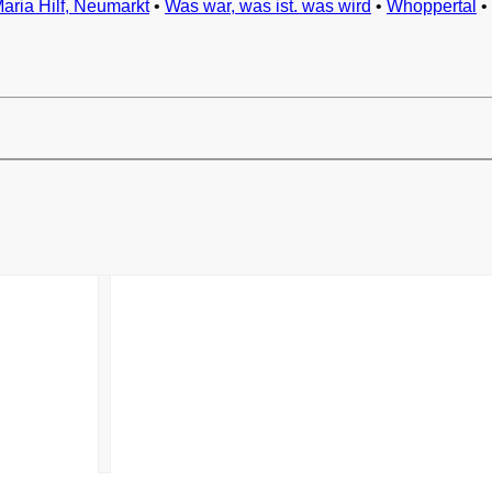
Maria Hilf, Neumarkt
•
Was war, was ist. was wird
•
Whoppertal
•