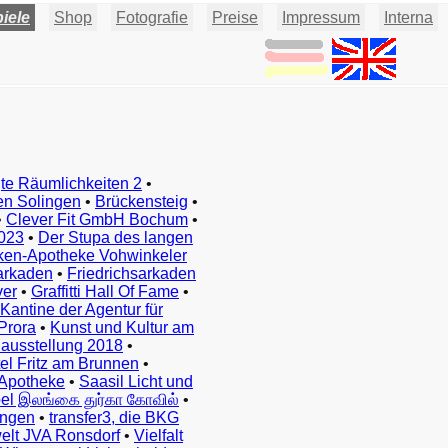
iele
Shop
Fotografie
Preise
Impressum
Interna
te Räumlichkeiten 2
•
en Solingen
•
Brückensteig
•
•
Clever Fit GmbH Bochum
•
023
•
Der Stupa des langen
ken-Apotheke Vohwinkeler
arkaden
•
Friedrichsarkaden
ver
•
Graffitti Hall Of Fame
•
Kantine der Agentur für
Prora
•
Kunst und Kultur am
ausstellung 2018
•
el Fritz am Brunnen
•
Apotheke
•
Saasil Licht und
el இலங்கை துர்கா கோவில்
•
ingen
•
transfer3, die BKG
elt JVA Ronsdorf
•
Vielfalt