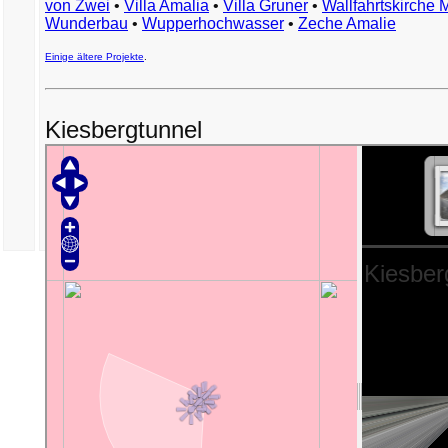
von Zwei
•
Villa Amalia
•
Villa Gruner
•
Wallfahrtskirche 
Wunderbau
•
Wupperhochwasser
•
Zeche Amalie
Einige ältere Projekte
.
Kiesbergtunnel