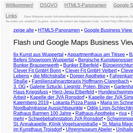
Willkommen!
DSGVO
HTML5-Panoramen
Google St
Links
Diese Webseite wurde fünfzehnmillionendreihundertzehntausendzwei mal aufgerufen. Es
Sie wollen uns verlinken? Ja gerne, nutzen Sie einfach den folgenden Code: <a href="http://360.hai
zeige alle
•
HTML5-Panoramen
•
Google Business Vie
Flash und Google Maps Business Vi
6x Kunst aus Wuppertal
•
Appartmenthaus am Titisee
•
B
Befeni Showroom Wuppertal
•
Bergische Kunstgenossen
Bunker Brausenwerth
•
Bunker Elberfeld
•
Büroeinricht
Clever Fit GmbH Bonn
•
Clever Fit GmbH Velbert
•
Clever
Lebens
•
die Milchstraße
•
Dorper Apotheke
•
Fahrenkam
Straße
•
Familienzahnarztpraxis Hoffmann-Clarenbach
•
3. OG
•
Galerie Sztucki, Liegnitz, Polen, Blizej
•
Gartenha
Haus Kriegsfuss
•
Herz-Jesu Elberfeld
•
Hundeschwimme
Arbeit
•
Kapelle der JVA Ronsdorf
•
Kapelle der JVA Si
Katernberg 2019
•
Lokanta Pizza Pasta
•
Maria im Schn
Nordbahntrasse Aussichtspunkte
•
Odile Liron-Schlecht
Rathaus Barmen 100 Jahre
•
Rathaus-Apotheke
•
riva
•
mehr
•
Schwebebahnstation JVA Ronsdorf
•
Schwimmop
St. Annakapelle, Klinik Vogelsangstraße
•
St. Maria Mag
im Kunsthaus Troisdorf
•
Uhrenmuseum Abeler
•
Unihall