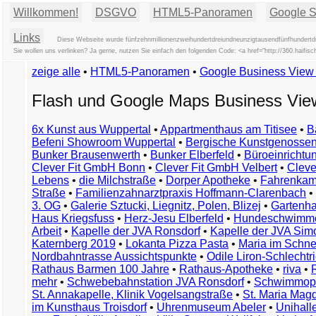
Willkommen!
DSGVO
HTML5-Panoramen
Google St
Links
Diese Webseite wurde fünfzehnmillionenzweihundertdreiundneunzigtausendfünfhundertdr
Sie wollen uns verlinken? Ja gerne, nutzen Sie einfach den folgenden Code: <a href="http://360.ha
zeige alle
•
HTML5-Panoramen
•
Google Business Vie
Flash und Google Maps Business Vi
6x Kunst aus Wuppertal
•
Appartmenthaus am Titisee
•
B
Befeni Showroom Wuppertal
•
Bergische Kunstgenossen
Bunker Brausenwerth
•
Bunker Elberfeld
•
Büroeinricht
Clever Fit GmbH Bonn
•
Clever Fit GmbH Velbert
•
Clever
Lebens
•
die Milchstraße
•
Dorper Apotheke
•
Fahrenkam
Straße
•
Familienzahnarztpraxis Hoffmann-Clarenbach
•
3. OG
•
Galerie Sztucki, Liegnitz, Polen, Blizej
•
Gartenha
Haus Kriegsfuss
•
Herz-Jesu Elberfeld
•
Hundeschwimme
Arbeit
•
Kapelle der JVA Ronsdorf
•
Kapelle der JVA Si
Katernberg 2019
•
Lokanta Pizza Pasta
•
Maria im Schn
Nordbahntrasse Aussichtspunkte
•
Odile Liron-Schlecht
Rathaus Barmen 100 Jahre
•
Rathaus-Apotheke
•
riva
•
mehr
•
Schwebebahnstation JVA Ronsdorf
•
Schwimmop
St. Annakapelle, Klinik Vogelsangstraße
•
St. Maria Mag
im Kunsthaus Troisdorf
•
Uhrenmuseum Abeler
•
Unihall