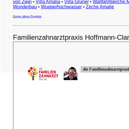
von Zwei
•
Villa Amalia
•
Villa Gruner
•
Wallfahrtskirche 
Wunderbau
•
Wupperhochwasser
•
Zeche Amalie
Einige ältere Projekte
.
Familienzahnarztpraxis Hoffmann-Cla