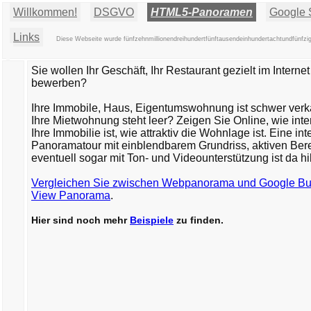
Willkommen!
DSGVO
HTML5-Panoramen
Google S
Links
Diese Webseite wurde fünfzehnmillionendreihundertfünftausendeinhundertachtundfünfzi
Sie wollen Ihr Geschäft, Ihr Restaurant gezielt im Internet
bewerben?
Ihre Immobile, Haus, Eigentumswohnung ist schwer verkä
Ihre Mietwohnung steht leer? Zeigen Sie Online, wie inte
Ihre Immobilie ist, wie attraktiv die Wohnlage ist. Eine int
Panoramatour mit einblendbarem Grundriss, aktiven Ber
eventuell sogar mit Ton- und Videounterstützung ist da hil
Vergleichen Sie zwischen Webpanorama und Google Bu
View Panorama
.
Hier sind noch mehr
Beispiele
zu finden.