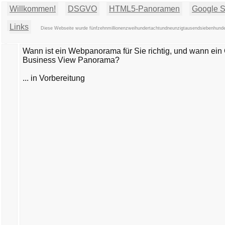
Willkommen!
DSGVO
HTML5-Panoramen
Google St
Links
Diese Webseite wurde fünfzehnmillionenzweihundertachtundneunzigtausendsiebenhundert
Wann ist ein Webpanorama für Sie richtig, und wann ein
Business View Panorama?
... in Vorbereitung