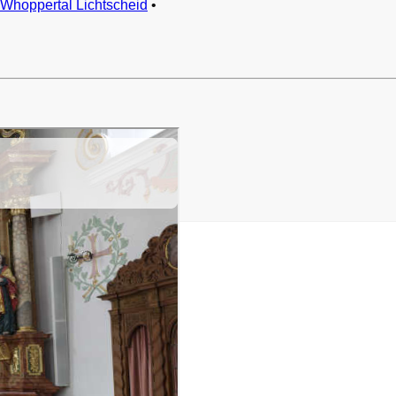
Whoppertal Lichtscheid
•