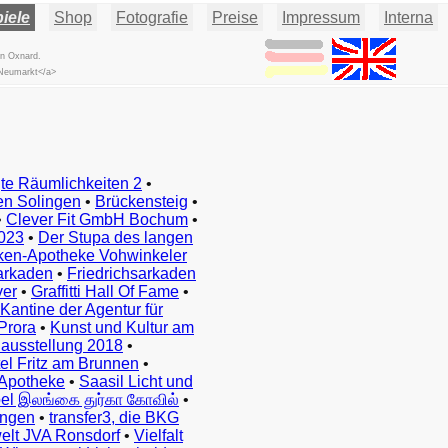
iele
Shop
Fotografie
Preise
Impressum
Interna
en Oxnard.
 Neumarkt</a>
te Räumlichkeiten 2
•
en Solingen
•
Brückensteig
•
•
Clever Fit GmbH Bochum
•
023
•
Der Stupa des langen
ken-Apotheke Vohwinkeler
arkaden
•
Friedrichsarkaden
ver
•
Graffitti Hall Of Fame
•
Kantine der Agentur für
Prora
•
Kunst und Kultur am
ausstellung 2018
•
el Fritz am Brunnen
•
Apotheke
•
Saasil Licht und
el இலங்கை துர்கா கோவில்
•
ingen
•
transfer3, die BKG
elt JVA Ronsdorf
•
Vielfalt