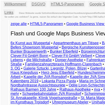
Willkommen!
DSGVO
HTML5-Panoramen
Google St
Links
Diese Webseite wurde fünfzehnmillionenzweihundertsechsundneunzigtausendfünfhundertd
Sie wollen uns verlinken? Ja gerne, nutzen Sie einfach den folgenden Code: <a href="http://360.haif
zeige alle
•
HTML5-Panoramen
•
Google Business Vie
Flash und Google Maps Business Vi
6x Kunst aus Wuppertal
•
Appartmenthaus am Titisee
•
B
Befeni Showroom Wuppertal
•
Bergische Kunstgenossen
Bunker Brausenwerth
•
Bunker Elberfeld
•
Büroeinricht
Clever Fit GmbH Bonn
•
Clever Fit GmbH Velbert
•
Clever
Lebens
•
die Milchstraße
•
Dorper Apotheke
•
Fahrenkam
Straße
•
Familienzahnarztpraxis Hoffmann-Clarenbach
•
3. OG
•
Galerie Sztucki, Liegnitz, Polen, Blizej
•
Gartenha
Haus Kriegsfuss
•
Herz-Jesu Elberfeld
•
Hundeschwimme
Arbeit
•
Kapelle der JVA Ronsdorf
•
Kapelle der JVA Si
Katernberg 2019
•
Lokanta Pizza Pasta
•
Maria im Schn
Nordbahntrasse Aussichtspunkte
•
Odile Liron-Schlecht
Rathaus Barmen 100 Jahre
•
Rathaus-Apotheke
•
riva
•
mehr
•
Schwebebahnstation JVA Ronsdorf
•
Schwimmop
St. Annakapelle, Klinik Vogelsangstraße
•
St. Maria Mag
im Kunsthaus Troisdorf
•
Uhrenmuseum Abeler
•
Unihall