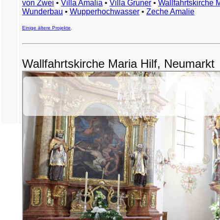
von Zwei
•
Villa Amalia
•
Villa Gruner
•
Wallfahrtskirche 
Wunderbau
•
Wupperhochwasser
•
Zeche Amalie
Einige ältere Projekte
.
Wallfahrtskirche Maria Hilf, Neumarkt