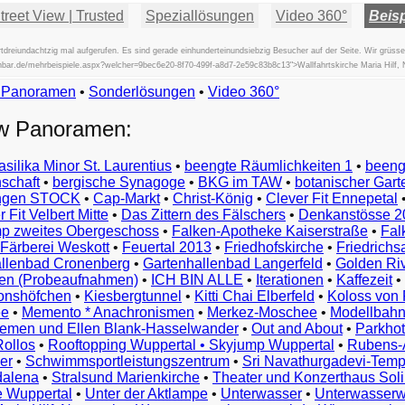
reet View | Trusted
Speziallösungen
Video 360°
Beisp
reiundachtzig mal aufgerufen. Es sind gerade einhunderteinundsiebzig Besucher auf der Seite. Wir grüss
ischbar.de/mehrbeispiele.aspx?welcher=9bec6e20-8f70-499f-a8d7-2e59c83b8c13">Wallfahrtskirche Maria Hilf,
w Panoramen
•
Beispiele
Sonderlösungen
•
Video 360°
Examples
ew Panoramen:
Exemples
Esempi
asilika Minor St. Laurentius
•
beengte Räumlichkeiten 1
•
beeng
Vorbeelden
schaft
•
bergische Synagoge
•
BKG im TAW
•
botanischer Gart
Przykłady
ungen STOCK
•
Cap-Markt
•
Christ-König
•
Clever Fit Ennepetal
Ejemplos
 Fit Velbert Mitte
•
Das Zittern des Fälschers
•
Denkanstösse 2
Örnekler
p zweites Obergeschoss
•
Falken-Apotheke Kaiserstraße
•
Fal
Παραδείγματα
Färberei Weskott
•
Feuertal 2013
•
Friedhofskirche
•
Friedrichs
Примеры
llenbad Cronenberg
•
Gartenhallenbad Langerfeld
•
Golden Ri
n (Probeaufnahmen)
•
ICH BIN ALLE
•
Iterationen
•
Kaffezeit
•
示
monshöfchen
•
Kiesbergtunnel
•
Kitti Chai Elberfeld
•
Koloss von 
例
ee
•
Memento * Anachronismen
•
Merkez-Moschee
•
Modellbahn
例
riemen und Ellen Blank-Hasselwander
•
Out and About
•
Parkhot
Rollos
•
Rooftopping Wuppertal • Skyjump Wuppertal
•
Rubens-
예
er
•
Schwimmsportleistungszentrum
•
Sri Navathurgadevi-Temp
dalena
•
Stralsund Marienkirche
•
Theater und Konzerthaus Sol
e Wuppertal
•
Unter der Aktlampe
•
Unterwasser
•
Unterwasserw