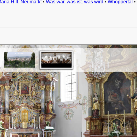
Maria Hilf, Neumarkt
•
Was war, was ist. was wird
•
Whoppertal
•