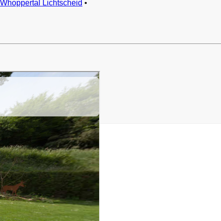
Whoppertal Lichtscheid
•