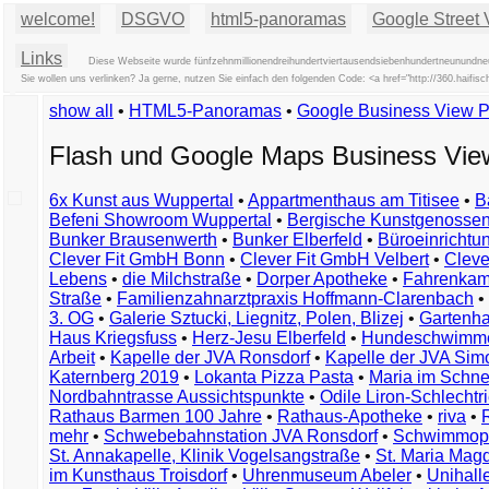
welcome!
DSGVO
html5-panoramas
Google Street 
Links
Diese Webseite wurde fünfzehnmillionendreihundertviertausendsiebenhundertneunundneu
Sie wollen uns verlinken? Ja gerne, nutzen Sie einfach den folgenden Code: <a href="http://360.hai
show all
•
HTML5-Panoramas
•
Google Business View 
Flash und Google Maps Business Vi
6x Kunst aus Wuppertal
•
Appartmenthaus am Titisee
•
B
Befeni Showroom Wuppertal
•
Bergische Kunstgenossen
Bunker Brausenwerth
•
Bunker Elberfeld
•
Büroeinricht
Clever Fit GmbH Bonn
•
Clever Fit GmbH Velbert
•
Clever
Lebens
•
die Milchstraße
•
Dorper Apotheke
•
Fahrenkam
Straße
•
Familienzahnarztpraxis Hoffmann-Clarenbach
•
3. OG
•
Galerie Sztucki, Liegnitz, Polen, Blizej
•
Gartenha
Haus Kriegsfuss
•
Herz-Jesu Elberfeld
•
Hundeschwimme
Arbeit
•
Kapelle der JVA Ronsdorf
•
Kapelle der JVA Si
Katernberg 2019
•
Lokanta Pizza Pasta
•
Maria im Schn
Nordbahntrasse Aussichtspunkte
•
Odile Liron-Schlecht
Rathaus Barmen 100 Jahre
•
Rathaus-Apotheke
•
riva
•
mehr
•
Schwebebahnstation JVA Ronsdorf
•
Schwimmop
St. Annakapelle, Klinik Vogelsangstraße
•
St. Maria Mag
im Kunsthaus Troisdorf
•
Uhrenmuseum Abeler
•
Unihall