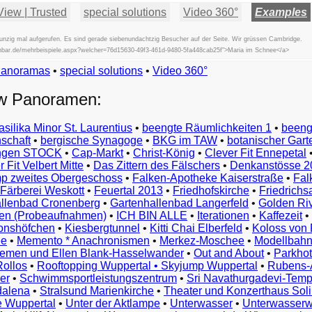
View | Trusted
special solutions
Video 360°
Examples
nzig mal aufgerufen. Es sind gerade siebenundachtzig Besucher auf der Seite. Wir grüssen Cambridge.
fischbar.de/mehrbeispiele.aspx?welcher=76d15630-49f3-461d-9480-5fa448cab25f">Maria im Schnee</a>
Panoramas
•
special solutions
Beispiele
•
Video 360°
Examples
ew Panoramen:
Exemples
Esempi
asilika Minor St. Laurentius
•
beengte Räumlichkeiten 1
•
beeng
Vorbeelden
schaft
•
bergische Synagoge
•
BKG im TAW
•
botanischer Gart
Przykłady
ungen STOCK
•
Cap-Markt
•
Christ-König
•
Clever Fit Ennepetal
Ejemplos
 Fit Velbert Mitte
•
Das Zittern des Fälschers
•
Denkanstösse 2
Örnekler
p zweites Obergeschoss
•
Falken-Apotheke Kaiserstraße
•
Fal
Παραδείγματα
Färberei Weskott
•
Feuertal 2013
•
Friedhofskirche
•
Friedrichs
Примеры
llenbad Cronenberg
•
Gartenhallenbad Langerfeld
•
Golden Ri
n (Probeaufnahmen)
•
ICH BIN ALLE
•
Iterationen
•
Kaffezeit
•
示
monshöfchen
•
Kiesbergtunnel
•
Kitti Chai Elberfeld
•
Koloss von 
例
ee
•
Memento * Anachronismen
•
Merkez-Moschee
•
Modellbahn
例
riemen und Ellen Blank-Hasselwander
•
Out and About
•
Parkhot
Rollos
•
Rooftopping Wuppertal • Skyjump Wuppertal
•
Rubens-
예
er
•
Schwimmsportleistungszentrum
•
Sri Navathurgadevi-Temp
dalena
•
Stralsund Marienkirche
•
Theater und Konzerthaus Sol
e Wuppertal
•
Unter der Aktlampe
•
Unterwasser
•
Unterwasserw