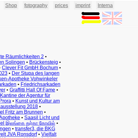
Shop
fotography
prices
imprint
Interna
te Räumlichkeiten 2
•
en Solingen
•
Brückensteig
•
•
Clever Fit GmbH Bochum
•
023
•
Der Stupa des langen
ken-Apotheke Vohwinkeler
arkaden
•
Friedrichsarkaden
ver
•
Graffitti Hall Of Fame
•
Kantine der Agentur für
Prora
•
Kunst und Kultur am
ausstellung 2018
•
el Fritz am Brunnen
•
Apotheke
•
Saasil Licht und
el இலங்கை துர்கா கோவில்
•
ingen
•
transfer3, die BKG
elt JVA Ronsdorf
•
Vielfalt