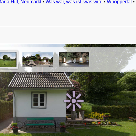
Maria Hilf, Neumarkt
•
Was war, was ist. was wird
•
Whoppertal
•