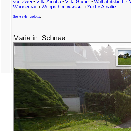
von Zwei
•
Villa Amalia
•
Villa Gruner
•
Wallfahrtskirche 
Wunderbau
•
Wupperhochwasser
•
Zeche Amalie
Some older projects
.
Maria im Schnee