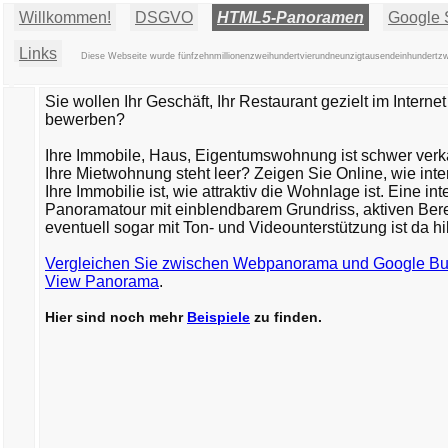
Willkommen!
DSGVO
HTML5-Panoramen
Google S
Links
Diese Webseite wurde fünfzehnmillionenzweihundertvierundneunzigtausendeinhundertzwe
Sie wollen Ihr Geschäft, Ihr Restaurant gezielt im Internet
bewerben?
Ihre Immobile, Haus, Eigentumswohnung ist schwer verkä
Ihre Mietwohnung steht leer? Zeigen Sie Online, wie inte
Ihre Immobilie ist, wie attraktiv die Wohnlage ist. Eine int
Panoramatour mit einblendbarem Grundriss, aktiven Ber
eventuell sogar mit Ton- und Videounterstützung ist da hil
Vergleichen Sie zwischen Webpanorama und Google Bu
View Panorama
.
Hier sind noch mehr
Beispiele
zu finden.