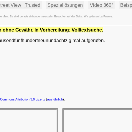
reet View | Trusted
Speziallösungen
Video 360°
Beisp
erufen. Es sind gerade einhundertneunzehn Besucher auf der Seite. Wir grüssen La Puente.
n ohne Gewähr. In Vorbereitung: Volltextsuche.
tausendfünfhundertneunundachtzig mal aufgerufen.
 Commons Attribution 3.0 Lizenz
(
ausführlich
).