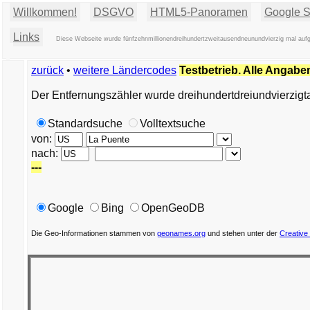
Willkommen!
DSGVO
HTML5-Panoramen
Google St
Links
Diese Webseite wurde fünfzehnmillionendreihundertzweitausendneunundvierzig mal aufg
zurück
•
weitere Ländercodes
Testbetrieb. Alle Angabe
Der Entfernungszähler wurde dreihundertdreiundvierzig
Standardsuche
Volltextsuche
von:
nach:
---
Google
Bing
OpenGeoDB
Die Geo-Informationen stammen von
geonames.org
und stehen unter der
Creative