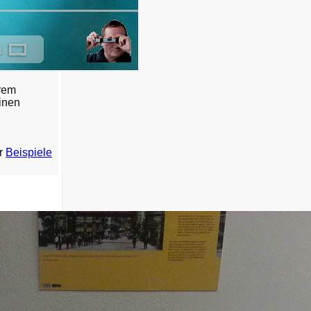
hrem
inen
ar
Beispiele