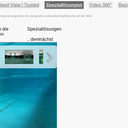
reet View | Trusted
Speziallösungen
Video 360°
Beis
zig mal aufgerufen. Es sind gerade sechsundachtzig Besucher auf der Seite.
 die
Speziallösungen
en
.. demnächst