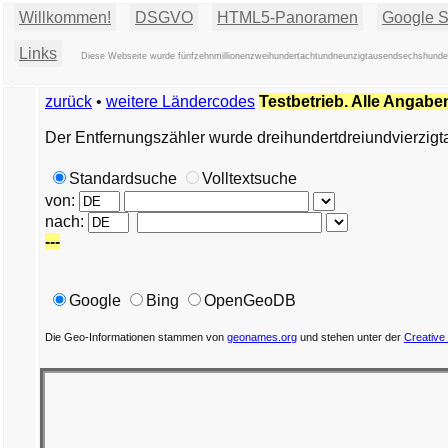
Willkommen!
DSGVO
HTML5-Panoramen
Google St
Links
Diese Webseite wurde fünfzehnmillionenzweihundertachtundneunzigtausendsechshundert
zurück
•
weitere Ländercodes
Testbetrieb. Alle Angabe
Der Entfernungszähler wurde dreihundertdreiundvierzigt
Standardsuche
Volltextsuche
von:
nach:
---
Google
Bing
OpenGeoDB
Die Geo-Informationen stammen von
geonames.org
und stehen unter der
Creative